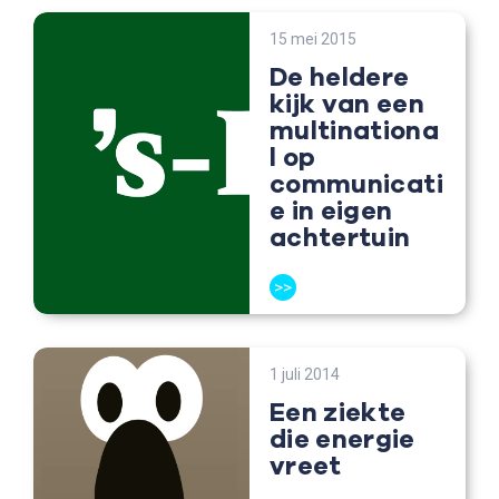
15 mei 2015
De heldere
kijk van een
multinationa
l op
communicati
e in eigen
achtertuin
>>
1 juli 2014
Een ziekte
die energie
vreet