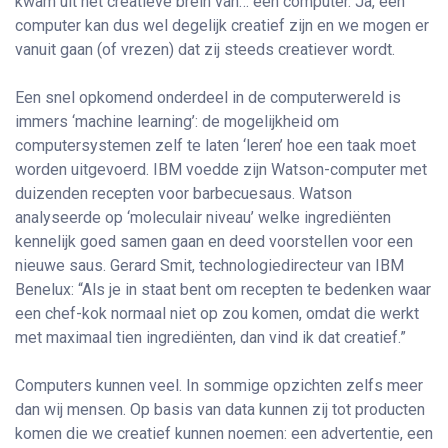
kwam uit het creatieve brein van… een computer. Ja, een
computer kan dus wel degelijk creatief zijn en we mogen er
vanuit gaan (of vrezen) dat zij steeds creatiever wordt.
Een snel opkomend onderdeel in de computerwereld is
immers ‘machine learning’: de mogelijkheid om
computersystemen zelf te laten ‘leren’ hoe een taak moet
worden uitgevoerd. IBM voedde zijn Watson-computer met
duizenden recepten voor barbecuesaus. Watson
analyseerde op ‘moleculair niveau’ welke ingrediënten
kennelijk goed samen gaan en deed voorstellen voor een
nieuwe saus. Gerard Smit, technologiedirecteur van IBM
Benelux: “Als je in staat bent om recepten te bedenken waar
een chef-kok normaal niet op zou komen, omdat die werkt
met maximaal tien ingrediënten, dan vind ik dat creatief.”
Computers kunnen veel. In sommige opzichten zelfs meer
dan wij mensen. Op basis van data kunnen zij tot producten
komen die we creatief kunnen noemen: een advertentie, een