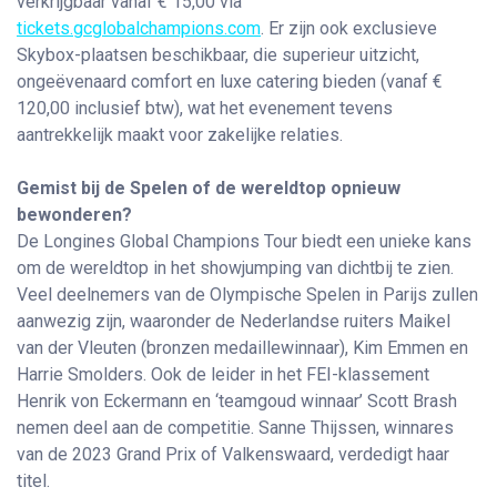
verkrijgbaar vanaf € 15,00 via
tickets.gcglobalchampions.com
. Er zijn ook exclusieve
Skybox-plaatsen beschikbaar, die superieur uitzicht,
ongeëvenaard comfort en luxe catering bieden (vanaf €
120,00 inclusief btw), wat het evenement tevens
aantrekkelijk maakt voor zakelijke relaties.
Gemist bij de Spelen of de wereldtop opnieuw
bewonderen?
De Longines Global Champions Tour biedt een unieke kans
om de wereldtop in het showjumping van dichtbij te zien.
Veel deelnemers van de Olympische Spelen in Parijs zullen
aanwezig zijn, waaronder de Nederlandse ruiters Maikel
van der Vleuten (bronzen medaillewinnaar), Kim Emmen en
Harrie Smolders. Ook de leider in het FEI-klassement
Henrik von Eckermann en ‘teamgoud winnaar’ Scott Brash
nemen deel aan de competitie. Sanne Thijssen, winnares
van de 2023 Grand Prix of Valkenswaard, verdedigt haar
titel.