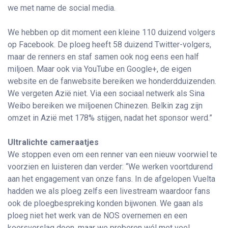
we met name de social media.
We hebben op dit moment een kleine 110 duizend volgers
op Facebook. De ploeg heeft 58 duizend Twitter-volgers,
maar de renners en staf samen ook nog eens een half
miljoen. Maar ook via YouTube en Google+, de eigen
website en de fanwebsite bereiken we honderdduizenden.
We vergeten Azië niet. Via een sociaal netwerk als Sina
Weibo bereiken we miljoenen Chinezen. Belkin zag zijn
omzet in Azië met 178% stijgen, nadat het sponsor werd.”
Ultralichte cameraatjes
We stoppen even om een renner van een nieuw voorwiel te
voorzien en luisteren dan verder: “We werken voortdurend
aan het engagement van onze fans. In de afgelopen Vuelta
hadden we als ploeg zelfs een livestream waardoor fans
ook de ploegbespreking konden bijwonen. We gaan als
ploeg niet het werk van de NOS overnemen en een
koersverslag doen, maar we proberen wél met veel