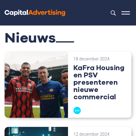
Dit is een z
Er zijn geen 
Nieuws
18 december 2024
KaFra Housing
en PSV
presenteren
nieuwe
commercial
>>
12 december 2024