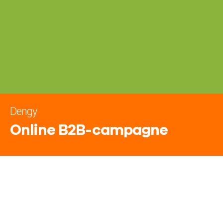
Dengy
Online B2B-campagne
Introductie in de B2B-markt
Online campagne voor
Smart Energy Data-