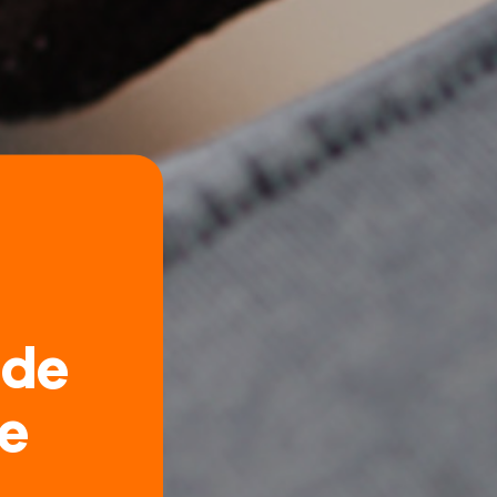
jde
e