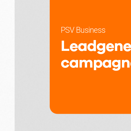
PSV Business
Leadgene
campagn