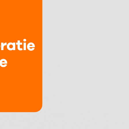
ratie
e